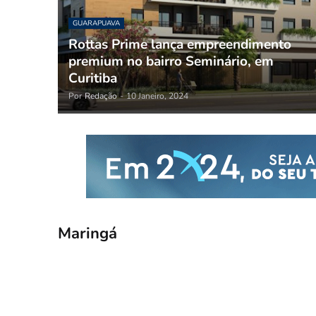
GUARAPUAVA
Rottas Prime lança empreendimento
premium no bairro Seminário, em
Curitiba
Por
Redação
-
10 Janeiro, 2024
Maringá