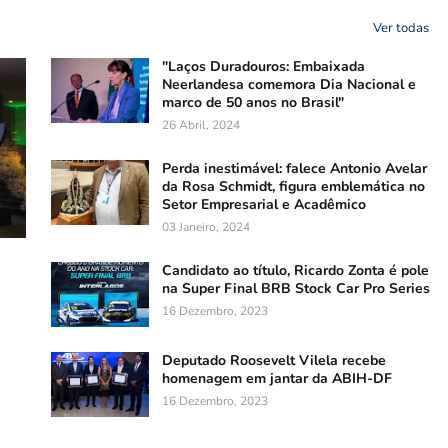
Ver todas
"Laços Duradouros: Embaixada
Neerlandesa comemora Dia Nacional e
marco de 50 anos no Brasil"
26 Abril, 2024
Perda inestimável: falece Antonio Avelar
da Rosa Schmidt, figura emblemática no
Setor Empresarial e Acadêmico
03 Janeiro, 2024
Candidato ao título, Ricardo Zonta é pole
na Super Final BRB Stock Car Pro Series
16 Dezembro, 2023
Deputado Roosevelt Vilela recebe
homenagem em jantar da ABIH-DF
16 Dezembro, 2023