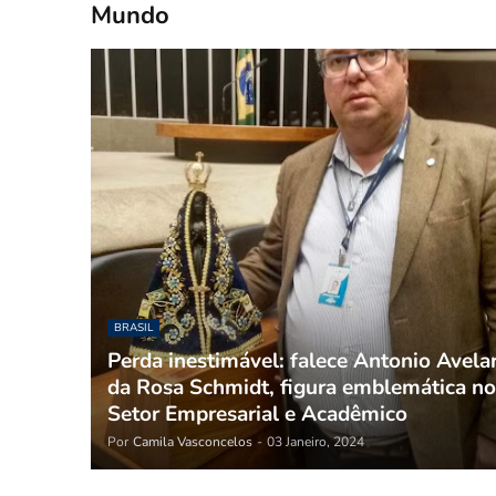
Mundo
BRASIL
Perda inestimável: falece Antonio Avela
da Rosa Schmidt, figura emblemática no
Setor Empresarial e Acadêmico
Por
Camila Vasconcelos
-
03 Janeiro, 2024