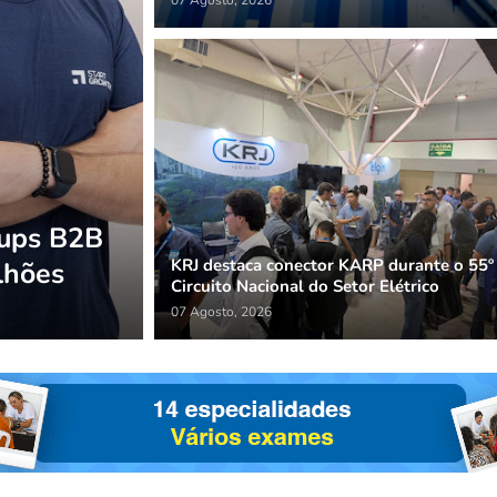
07 Agosto, 2026
tups B2B
KRJ destaca conector KARP durante o 55º
lhões
Circuito Nacional do Setor Elétrico
07 Agosto, 2026