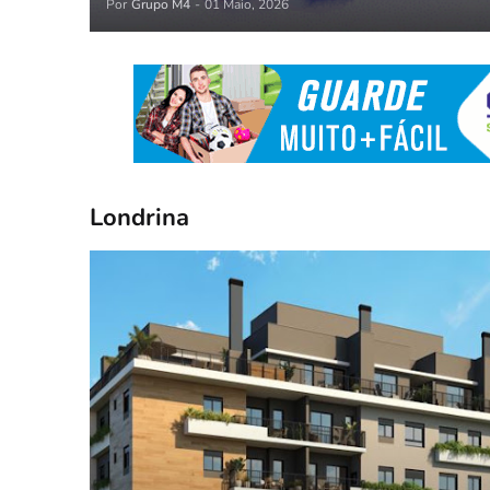
Por
Grupo M4
-
01 Maio, 2026
Londrina