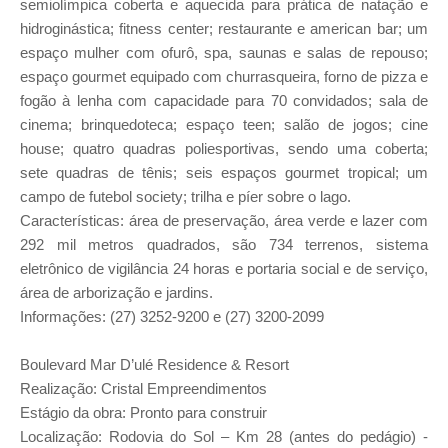
semiolímpica coberta e aquecida para prática de natação e
hidroginástica; fitness center; restaurante e american bar; um
espaço mulher com ofurô, spa, saunas e salas de repouso;
espaço gourmet equipado com churrasqueira, forno de pizza e
fogão à lenha com capacidade para 70 convidados; sala de
cinema; brinquedoteca; espaço teen; salão de jogos; cine
house; quatro quadras poliesportivas, sendo uma coberta;
sete quadras de tênis; seis espaços gourmet tropical; um
campo de futebol society; trilha e píer sobre o lago.
Características: área de preservação, área verde e lazer com
292 mil metros quadrados, são 734 terrenos, sistema
eletrônico de vigilância 24 horas e portaria social e de serviço,
área de arborização e jardins.
Informações: (27) 3252-9200 e (27) 3200-2099
Boulevard Mar D’ulé Residence & Resort
Realização: Cristal Empreendimentos
Estágio da obra: Pronto para construir
Localização: Rodovia do Sol – Km 28 (antes do pedágio) -