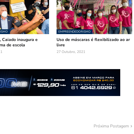
ISMO
EMPREENDEDORISMO
, Caiado inaugura e
Uso de máscaras é flexibilizado ao ar
rma de escola
livre
21
27 Outubro, 2021
Próxima Postagem