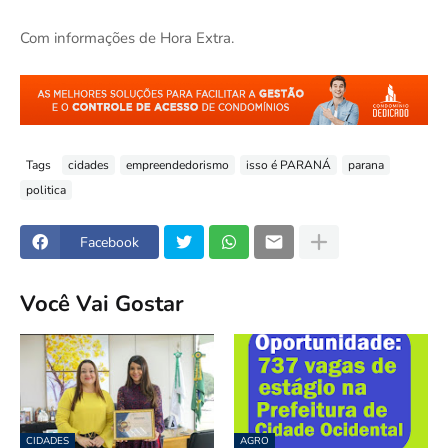
Com informações de Hora Extra.
Tags
cidades
empreendedorismo
isso é PARANÁ
parana
politica
Facebook
Você Vai Gostar
CIDADES
AGRO