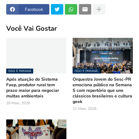
Facebook
Você Vai Gostar
ISSO É PARANÁ
ISSO É PARANÁ.
Após atuação do Sistema
Orquestra Jovem do Sesc-PR
Faep, produtor rural tem
emociona público na Semana
prazo maior para negociar
S com repertório que une
multas ambientais
clássicos brasileiros e cultura
geek
26 Maio, 2026
21 Maio, 2026