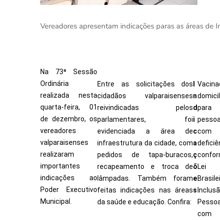
Vereadores apresentam indicações paras as áreas de I
Na 73ª Sessão
Ordinária
Entre as solicitações dos
I
Vacina
realizada nesta
cidadãos valparaisenses
n
domicil
quarta-feira, 01
reivindicadas pelos
d
para
de dezembro, os
parlamentares, foi
i
pesso
vereadores
evidenciada a área de
c
com
valparaisenses
infraestrutura da cidade, com
a
deficiê
realizaram
pedidos de tapa-buracos,
ç
confo
importantes
recapeamento e troca de
õ
Lei
indicações ao
lâmpadas. Também foram
e
Brasile
Poder Executivo
feitas indicações nas áreas
s
Inclus
Municipal.
da saúde e educação. Confira:
Pesso
com