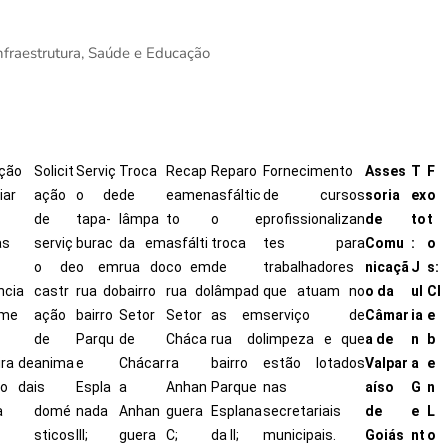
nfraestrutura, Saúde e Educação
ção
Solicit
Serviç
Troca
Recap
Reparo
Fornecimento
Asses
T
F
iar
ação
o de
de
eamen
asfáltic
de cursos
soria
ex
o
de
tapa-
lâmpa
to
o e
profissionalizan
de
to
t
as
serviç
burac
da em
asfálti
troca
tes para
Comu
:
o
o de
o em
rua do
co em
de
trabalhadores
nicaçã
J
s:
ncia
castr
rua do
bairro
rua do
lâmpad
que atuam no
o da
ul
Cl
rme
ação
bairro
Setor
Setor
as em
serviço de
Câmar
ia
e
de
Parqu
de
Cháca
rua do
limpeza e que
a de
n
b
ira de
anima
e
Chácar
ra
bairro
estão lotados
Valpar
a
e
ão da
is
Espla
a
Anhan
Parque
nas
aíso
G
n
a
domé
nada
Anhan
guera
Esplana
secretariais
de
e
L
sticos
III;
guera
C;
da II;
municipais.
Goiás
nt
o