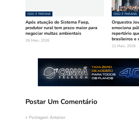
ISSO É PARANÁ
ISSO É PARANÁ.
Após atuação do Sistema Faep,
Orquestra Jo
produtor rural tem prazo maior para
emociona púb
negociar multas ambientais
repertório qu
brasileiros e
26 Maio, 2026
21 Maio, 2026
Postar Um Comentário
Postagem Anterior