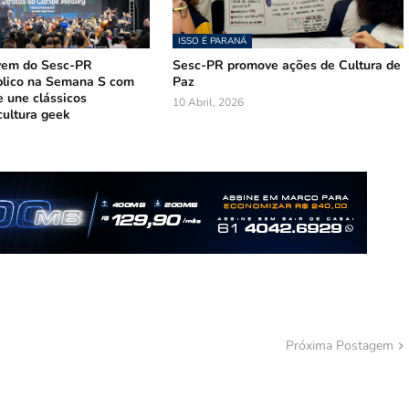
ISSO É PARANÁ
vem do Sesc-PR
Sesc-PR promove ações de Cultura de
lico na Semana S com
Paz
e une clássicos
10 Abril, 2026
 cultura geek
Próxima Postagem