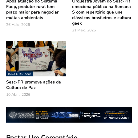
Após atuação do Sistema
Orquestra Jovem do Sesc-PR
Faep, produtor rural tem
emociona público na Semana
prazo maior para negociar
S com repertório que une
multas ambientais
clássicos brasileiros e cultura
geek
26 Maio, 2026
21 Maio, 2026
ISSO É PARANÁ
Sesc-PR promove ações de
Cultura de Paz
10 Abril, 2026
Postar Um Comentário