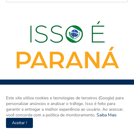
Este site utiliza cookies e tecnologias de terceiros (Google) para
personalizar anúncios e analisar o tráfego. Isso é feito para
garantir e entregar a melhor experiência ao usuário. Ao acessar,
ISSO É PARANÁ é o site de notícias do Paraná e um espaço para
você concorda com a política de monitoramento.
Saiba Mais
discutir o Paraná e o Brasil. Aqui tem informação de verdade com
Aceitar !
imparcialidade. Os principais temas são política, cidades e
empreendedorismo. DRT 0010556/DF.