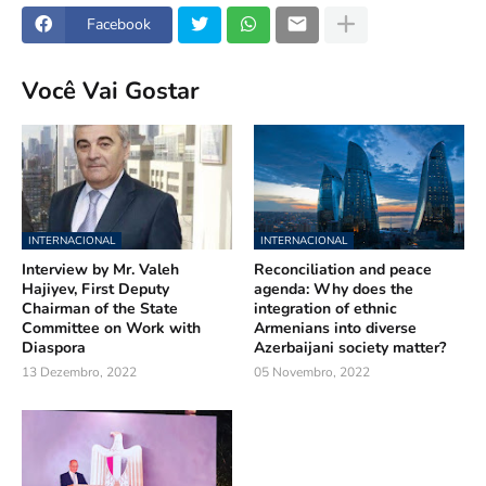
Facebook
Você Vai Gostar
INTERNACIONAL
INTERNACIONAL
Interview by Mr. Valeh
Reconciliation and peace
Hajiyev, First Deputy
agenda: Why does the
Chairman of the State
integration of ethnic
Committee on Work with
Armenians into diverse
Diaspora
Azerbaijani society matter?
13 Dezembro, 2022
05 Novembro, 2022