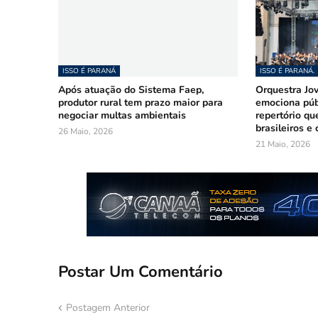
ISSO É PARANÁ
ISSO É PARANÁ.
Após atuação do Sistema Faep,
Orquestra Jo
produtor rural tem prazo maior para
emociona púb
negociar multas ambientais
repertório qu
brasileiros e
26 Maio, 2026
21 Maio, 2026
Postar Um Comentário
Postagem Anterior