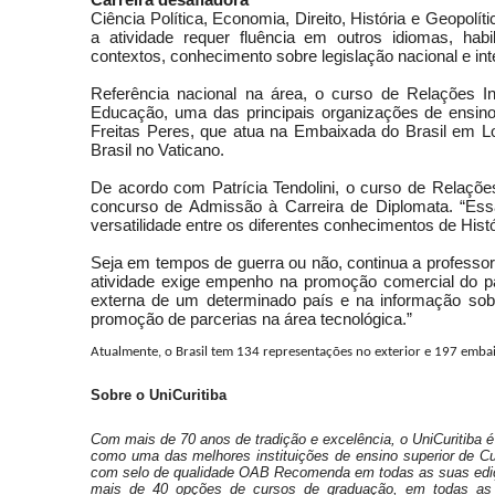
Ciência Política, Economia, Direito, História e Geopolí
a atividade requer fluência em outros idiomas, ha
contextos, conhecimento sobre legislação nacional e in
Referência nacional na área, o curso de Relações Int
Educação, uma das principais organizações de ensino
Freitas Peres, que atua na Embaixada do Brasil em 
Brasil no Vaticano.
De acordo com Patrícia Tendolini, o curso de Relaçõe
concurso de Admissão à Carreira de Diplomata. “Ess
versatilidade entre os diferentes conhecimentos de Histór
Seja em tempos de guerra ou não, continua a professora
atividade exige empenho na promoção comercial do país 
externa de um determinado país e na informação sobr
promoção de parcerias na área tecnológica.”
Atualmente, o Brasil tem 134 representações no exterior e 197 embai
Sobre o UniCuritiba
Com mais de 70 anos de tradição e excelência, o UniCuritiba 
como uma das melhores instituições de ensino superior de Cur
com selo de qualidade OAB Recomenda em todas as suas ediçõ
mais de 40 opções de cursos de graduação, em todas as 