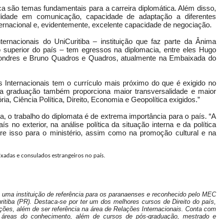
tica são temas fundamentais para a carreira diplomática. Além disso,
bilidade em comunicação, capacidade de adaptação a diferentes
ternacional e, evidentemente, excelente capacidade de negociação.
ernacionais do UniCuritiba – instituição que faz parte da Ânima
 superior do país – tem egressos na diplomacia, entre eles Hugo
Londres e Bruno Quadros e Quadros, atualmente na Embaixada do
s Internacionais tem o currículo mais próximo do que é exigido no
a graduação também proporciona maior transversalidade e maior
ia, Ciência Política, Direito, Economia e Geopolítica exigidos.”
, o trabalho do diplomata é de extrema importância para o país. “A
no exterior, na análise política da situação interna e da política
e isso para o ministério, assim como na promoção cultural e na
xadas e consulados estrangeiros no país.
é uma instituição de referência para os paranaenses e reconhecido pelo MEC
itiba (PR). Destaca-se por ter um dos melhores cursos de Direito do país,
es, além de ser referência na área de Relações Internacionais. Conta com
áreas do conhecimento, além de cursos de pós-graduação, mestrado e