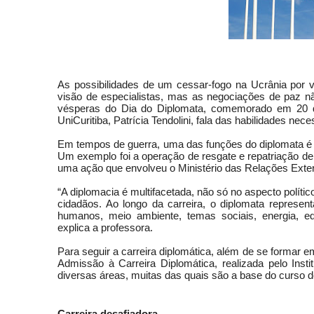
As possibilidades de um cessar-fogo na Ucrânia por 
visão de especialistas, mas as negociações de paz nã
vésperas do Dia do Diplomata, comemorado em 20 de
UniCuritiba, Patrícia Tendolini, fala das habilidades nec
Em tempos de guerra, uma das funções do diplomata é o
Um exemplo foi a operação de resgate e repatriação de
uma ação que envolveu o Ministério das Relações Exteri
“A diplomacia é multifacetada, não só no aspecto polí
cidadãos. Ao longo da carreira, o diplomata represen
humanos, meio ambiente, temas sociais, energia, e
explica a professora.
Para seguir a carreira diplomática, além de se formar 
Admissão à Carreira Diplomática, realizada pelo Inst
diversas áreas, muitas das quais são a base do curso d
Carreira desafiadora