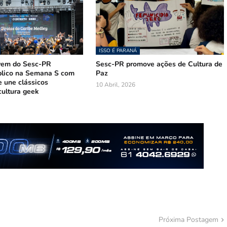
ISSO É PARANÁ
vem do Sesc-PR
Sesc-PR promove ações de Cultura de
lico na Semana S com
Paz
e une clássicos
10 Abril, 2026
 cultura geek
Próxima Postagem