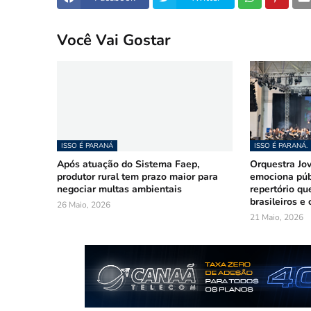
Você Vai Gostar
ISSO É PARANÁ
ISSO É PARANÁ.
Após atuação do Sistema Faep,
Orquestra Jo
produtor rural tem prazo maior para
emociona púb
negociar multas ambientais
repertório qu
brasileiros e
26 Maio, 2026
21 Maio, 2026