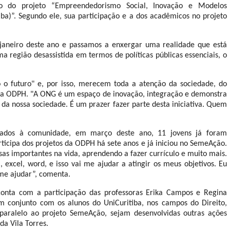
io do projeto “Empreendedorismo Social, Inovação e Modelos
ba)”. Segundo ele, sua participação e a dos acadêmicos no projeto
 janeiro deste ano e passamos a enxergar uma realidade que está
ma região desassistida em termos de políticas públicas essenciais, o
o o futuro" e, por isso, merecem toda a atenção da sociedade, do
mo a ODPH. "A ONG é um espaço de inovação, integração e demonstra
 da nossa sociedade. É um prazer fazer parte desta iniciativa. Quem
rtados à comunidade, em
março deste ano,
11 jovens já foram
rticipa dos projetos da ODPH há sete anos e já iniciou no SemeAção.
as importantes na vida, aprendendo a fazer currículo e muito mais.
excel, word, e isso vai me ajudar a atingir os meus objetivos. Eu
 me ajudar”, comenta.
conta com a participação das professoras Erika Campos e Regina
m conjunto com os alunos do UniCuritiba, nos campos do Direito,
paralelo ao projeto SemeAção, sejam desenvolvidas outras ações
da Vila Torres.