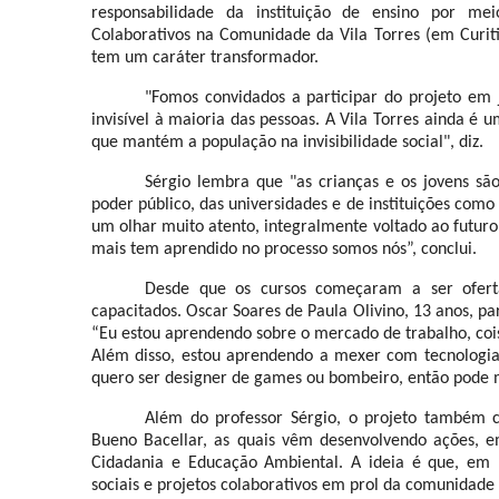
responsabilidade da instituição de ensino por me
Colaborativos na Comunidade da Vila Torres (em Curiti
tem um caráter transformador.
"Fomos convidados a participar do projeto em
invisível à maioria das pessoas. A Vila Torres ainda é u
que mantém a população na invisibilidade social", diz.
Sérgio lembra que "as crianças e os jovens sã
poder público, das universidades e de instituições co
um olhar muito atento, integralmente voltado ao futuro
mais tem aprendido no processo somos nós”, conclui.
Desde que os cursos começaram a ser ofe
capacitados. Oscar Soares de Paula Olivino, 13 anos, pa
“Eu estou aprendendo sobre o mercado de trabalho, cois
Além disso, estou aprendendo a mexer com tecnologia, 
quero ser designer de games ou bombeiro, então pode
Além do professor Sérgio, o projeto também 
Bueno Bacellar, as quais vêm desenvolvendo ações, e
Cidadania e Educação Ambiental. A ideia é que, em 
sociais e projetos colaborativos em prol da comunidade 