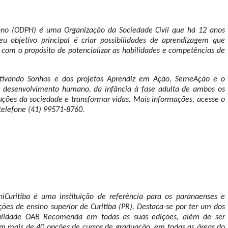
no (ODPH) é uma Organização da Sociedade Civil que há 12 anos
u objetivo principal é criar possibilidades de aprendizagem que
com o propósito de potencializar as habilidades e competências de
ltivando Sonhos e dos projetos Aprendiz em Ação, SemeAção e o
 do desenvolvimento humano, da infância à fase adulta de ambos os
zações da sociedade e transformar vidas. Mais informações, acesse o
telefone (41) 99571-8760.
Curitiba é uma instituição de referência para os paranaenses e
es de ensino superior de Curitiba (PR). Destaca-se por ter um dos
ualidade OAB Recomenda em todas as suas edições, além de ser
com mais de 40 opções de cursos de graduação, em todas as áreas do