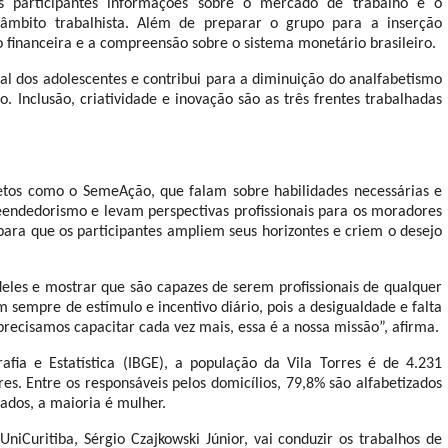
os participantes informações sobre o mercado de trabalho e o
 âmbito trabalhista. Além de preparar o grupo para a inserção
o financeira e a compreensão sobre o sistema monetário brasileiro.
tal dos adolescentes e contribui para a diminuição do analfabetismo
. Inclusão, criatividade e inovação são as três frentes trabalhadas
tos como o SemeAção, que falam sobre habilidades necessárias e
ndedorismo e levam perspectivas profissionais para os moradores
ara que os participantes ampliem seus horizontes e criem o desejo
eles e mostrar que são capazes de serem profissionais de qualquer
sempre de estímulo e incentivo diário, pois a desigualdade e falta
precisamos capacitar cada vez mais, essa é a nossa missão”, afirma.
afia e Estatística (IBGE), a população da Vila Torres é de 4.231
s. Entre os responsáveis pelos domicílios, 79,8% são alfabetizados
ados, a maioria é mulher.
UniCuritiba, Sérgio
Czajkowski J
únior, vai conduzir os trabalhos de