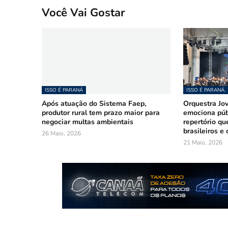
Você Vai Gostar
ISSO É PARANÁ
ISSO É PARANÁ.
Após atuação do Sistema Faep,
Orquestra Jo
produtor rural tem prazo maior para
emociona púb
negociar multas ambientais
repertório qu
brasileiros e
26 Maio, 2026
21 Maio, 2026