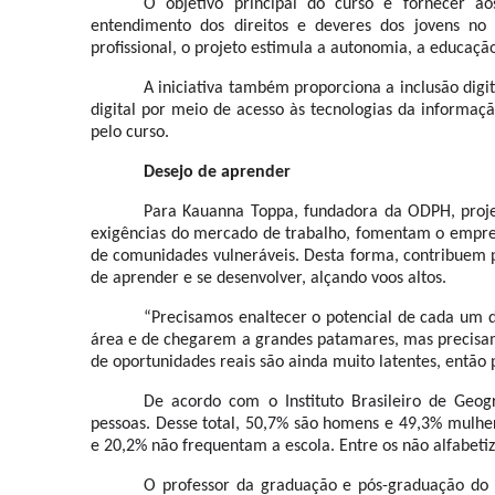
O objetivo principal do curso é fornecer a
entendimento dos direitos e deveres dos jovens no
profissional, o projeto estimula a autonomia, a educaçã
A iniciativa também proporciona a inclusão digi
digital por meio de acesso às tecnologias da informação
pelo curso.
Desejo de aprender
Para Kauanna Toppa, fundadora da ODPH, proje
exigências do mercado de trabalho, fomentam o empree
de comunidades vulneráveis. Desta forma, contribuem p
de aprender e se desenvolver, alçando voos altos.
“Precisamos enaltecer o potencial de cada um d
área e de chegarem a grandes patamares, mas precisam 
de oportunidades reais são ainda muito latentes, então 
De acordo com o Instituto Brasileiro de Geogr
pessoas. Desse total, 50,7% são homens e 49,3% mulhere
e 20,2% não frequentam a escola. Entre os não alfabetiz
O professor da graduação e pós-graduação do 