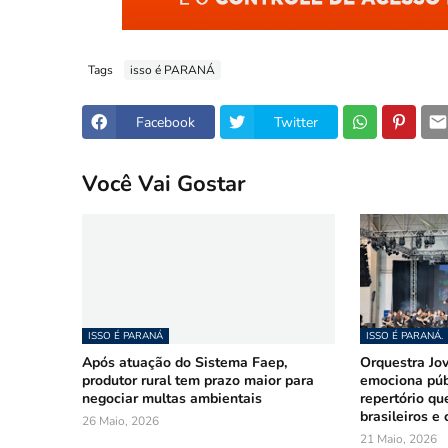
Tags
isso é PARANÁ
Facebook
Twitter
Você Vai Gostar
ISSO É PARANÁ
ISSO É PARANÁ.
Após atuação do Sistema Faep,
Orquestra Jo
produtor rural tem prazo maior para
emociona púb
negociar multas ambientais
repertório qu
brasileiros e
26 Maio, 2026
21 Maio, 2026