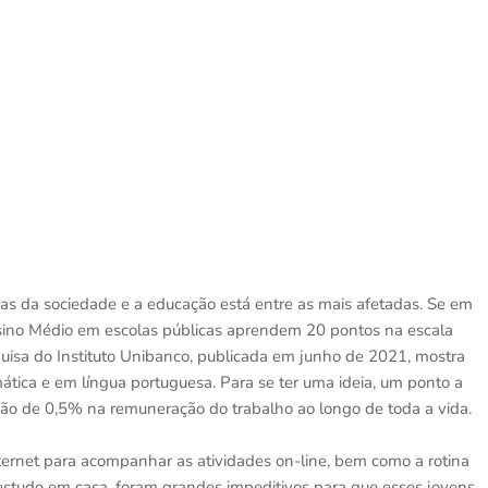
s da sociedade e a educação está entre as mais afetadas. Se em
nsino Médio em escolas públicas aprendem 20 pontos na escala
uisa do Instituto Unibanco, publicada em junho de 2021, mostra
ica e em língua portuguesa. Para se ter uma ideia, um ponto a
ção de 0,5% na remuneração do trabalho ao longo de toda a vida.
ternet para acompanhar as atividades on-line, bem como a rotina
studo em casa, foram grandes impeditivos para que esses jovens