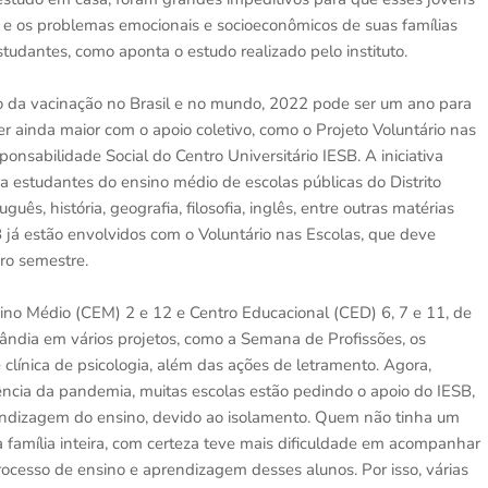
 e os problemas emocionais e socioeconômicos de suas famílias
udantes, como aponta o estudo realizado pelo instituto.
o da vacinação no Brasil e no mundo, 2022 pode ser um ano para
 ainda maior com o apoio coletivo, como o Projeto Voluntário nas
nsabilidade Social do Centro Universitário IESB. A iniciativa
 a estudantes do ensino médio de escolas públicas do Distrito
ês, história, geografia, filosofia, inglês, entre outras matérias
 já estão envolvidos com o Voluntário nas Escolas, que deve
ro semestre.
ino Médio (CEM) 2 e 12 e Centro Educacional (CED) 6, 7 e 11, de
lândia em vários projetos, como a Semana de Profissões, os
 clínica de psicologia, além das ações de letramento. Agora,
rência da pandemia, muitas escolas estão pedindo o apoio do IESB,
endizagem do ensino, devido ao isolamento. Quem não tinha um
família inteira, com certeza teve mais dificuldade em acompanhar
processo de ensino e aprendizagem desses alunos. Por isso, várias