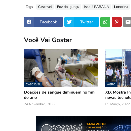
Tags
Cascavel
Foz do Iguaçu
isso é PARANÁ
Londrina
Facebook
Twitter
Você Vai Gostar
CASCAVEL
AGRO
Doações de sangue diminuem no fim
XIX Mostra I
do ano
novas tecnol
24 Novembro, 2022
09 Março, 2022