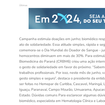
Últimas
Campanha estimula doações em junho; biomédico res
ato de solidariedade. Essa atitude simples, rápida e s
comemora-se o Dia Mundial do Doador de Sangue - jus
hemocentros diminuem em mais de 30%. Para estimula
Biomedicina do Paraná (CRBM6) criou uma ação intern
o gesto de solidariedade em favor do próximo. “Sabe
trabalhos profissionais. Por isso, neste mês de junho
gesto simples e seguro”, destaca o presidente da en
ser feitas no Hemepar de Curitiba, Cascavel, Maringá, 
Iguaçu, Paranavaí, Campo Mourão, Umuarama, Apucara
Estado. Dúvidas comuns Para esclarecer algumas dúvi
biomédico, especialista em Hematologia Clínica e Laborat