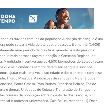
ponde às dúvidas comuns da população A doação de sangue é um
egura pode salvar a vida de até quatro pessoas. E amanhã (14/06)
tamente num período de dias frios, quando os estoques dos
r que mais pessoas façam a doação, o Conselho Regional de
a. A entidade incentiva que os 4.500 biomédicos do Estado façam
mos que os biomédicos sempre deram seu sangue e suor nos
, vamos ajudar mais uma vez a sociedade e dar o exemplo com esse
tidade, Thiago Massuda. As doações de sangue no Paraná podem
Londrina, Ponta Grossa, Pato Branco, Francisco Beltrão, Foz do
na e demais Unidades de Coleta e Transfusão de Sangue no
das comuns da população sobre o gesto de doar sangue, o
orial e professor universitário, Caio Bellini, responde. 1) Doar