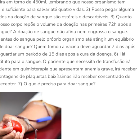
gira em torno de 450ml, lembrando que nosso organismo tem
e suficiente para salvar até quatro vidas. 2) Posso pegar alguma
ados na doação de sangue são estéreis e descartáveis. 3) Quanto
osso corpo repõe o volume da doação nas primeiras 72h após a
angue? A doação de sangue não afina nem engrossa o sangue.
ntes do sangue pelo próprio organismo até atingir um equilíbrio
de doar sangue? Quem tomou a vacina deve aguardar 7 dias após
guardar um período de 15 dias após a cura da doença. 6) Há
uto para o sangue. O paciente que necessita de transfusão irá
ciente em quimioterapia que apresentam anemia grave, irá receber
ntagens de plaquetas baixíssimas irão receber concentrado de
eceptor. 7) O que é preciso para doar sangue?