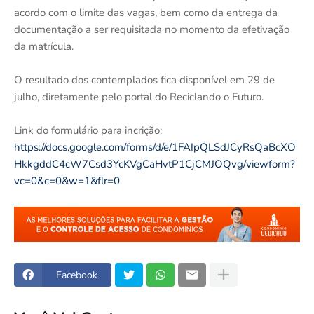
acordo com o limite das vagas, bem como da entrega da
documentação a ser requisitada no momento da efetivação
da matrícula.
O resultado dos contemplados fica disponível em 29 de
julho, diretamente pelo portal do Reciclando o Futuro.
Link do formulário para incrição:
https://docs.google.com/forms/d/e/1FAIpQLSdJCyRsQaBcXO
HkkgddC4cW7Csd3YcKVgCaHvtP1CjCMJOQvg/viewform?
vc=0&c=0&w=1&flr=0
Facebook