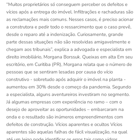
“Muitos proprietários só conseguem perceber os defeitos e
vícios após a entrega do imóvel. Infiltrações e rachaduras são
as reclamações mais comuns. Nesses casos, é preciso acionar
a construtora e pedir todo o ressarcimento que o caso prevê,
desde o reparo até a indenização. Curiosamente, grande
parte dessas situações não são resolvidas amigavelmente e
chegam aos tribunais”, explica a advogada e especialista em
direito imobiliário, Morgana Borssuk. Queixas em alta Em seu
escritório, em Curitiba (PR), Morgana relata que o número de
pessoas que se sentiram lesadas por causa do vício
construtivo - sobretudo após adquirir o imóvel na planta -
aumentou em 30% desde o começo da pandemia. Segundo
a especialista, alguns aventureiros investiram no segmento.
Já algumas empresas com experiência no ramo – com o
desejo de aproveitar as oportunidades – embarcaram na
onda e o resultado são inúmeros empreendimentos com
defeitos de construção. Vícios aparentes e ocultos Vícios
aparentes são aquelas falhas de fácil visualização, na qual
até um leigo pode identificar os erros tais como vidros