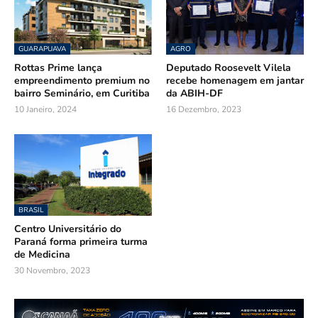
GUARAPUAVA
AGRO
Rottas Prime lança
Deputado Roosevelt Vilela
empreendimento premium no
recebe homenagem em jantar
bairro Seminário, em Curitiba
da ABIH-DF
10 Janeiro, 2024
16 Dezembro, 2023
BRASIL
Centro Universitário do
Paraná forma primeira turma
de Medicina
30 Novembro, 2023