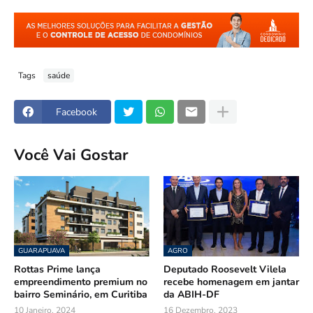
Tags
saúde
Facebook
Você Vai Gostar
GUARAPUAVA
AGRO
Rottas Prime lança
Deputado Roosevelt Vilela
empreendimento premium no
recebe homenagem em jantar
bairro Seminário, em Curitiba
da ABIH-DF
10 Janeiro, 2024
16 Dezembro, 2023