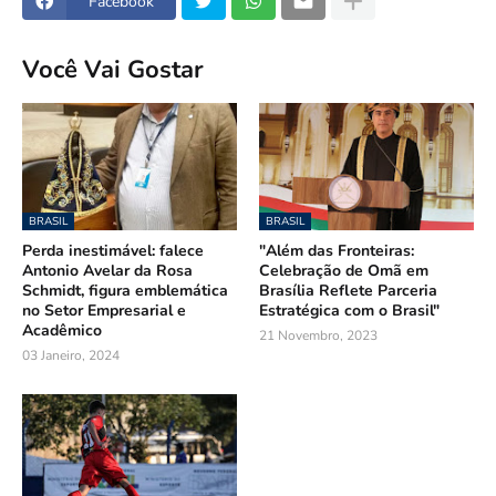
Facebook
Você Vai Gostar
BRASIL
BRASIL
Perda inestimável: falece
"Além das Fronteiras:
Antonio Avelar da Rosa
Celebração de Omã em
Schmidt, figura emblemática
Brasília Reflete Parceria
no Setor Empresarial e
Estratégica com o Brasil"
Acadêmico
21 Novembro, 2023
03 Janeiro, 2024