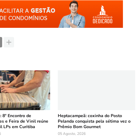
 8º Encontro de
Heptacampeã: coxinha do Posto
s e Feira de Vinil reúne
Pelanda conquista pela sétima vez o
l LPs em Curitiba
Prêmio Bom Gourmet
6
05 Agosto, 2026