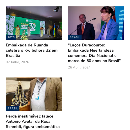
2026
BRASIL
Embaixada de Ruanda
"Laços Duradouros:
celebra o Kwibohora 32 em
Embaixada Neerlandesa
Brasília
comemora Dia Nacional e
marco de 50 anos no Brasil"
07 Julho, 2026
26 Abril, 2024
BRASIL
Perda inestimável: falece
Antonio Avelar da Rosa
Schmidt, figura emblemática