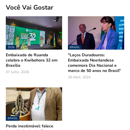
Você Vai Gostar
2026
BRASIL
Embaixada de Ruanda
"Laços Duradouros:
celebra o Kwibohora 32 em
Embaixada Neerlandesa
Brasília
comemora Dia Nacional e
marco de 50 anos no Brasil"
07 Julho, 2026
26 Abril, 2024
BRASIL
Perda inestimável: falece