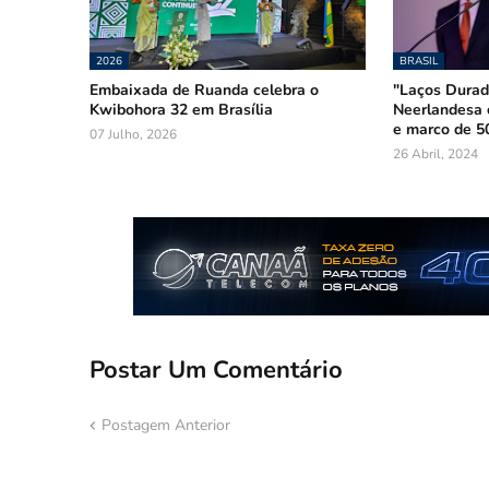
2026
BRASIL
Embaixada de Ruanda celebra o
"Laços Durad
Kwibohora 32 em Brasília
Neerlandesa 
e marco de 50
07 Julho, 2026
26 Abril, 2024
Postar Um Comentário
Postagem Anterior