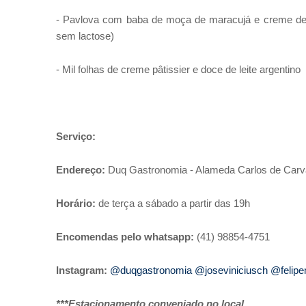
- Pavlova com baba de moça de maracujá e creme de 
sem lactose)
- Mil folhas de creme pâtissier e doce de leite argentino
Serviço:
Endereço:
Duq Gastronomia - Alameda Carlos de Carva
Horário:
de terça a sábado a partir das 19h
Encomendas pelo whatsapp:
(41) 98854-4751
Instagram:
@duqgastronomia
@joseviniciusch
@felip
***Estacionamento conveniado no local