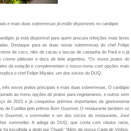
pais e mais duas sobremesas já estão disponíveis no cardápio
dápio já está disponível para quem procura refeições mais leves
das. Destaque para as duas novas sobremesas do chef Felipe
eme de coco, nibs de cacau e lascas de castanha do Pará e o já
 creme pâtissier e doce de leite argentino.
“Os novos pratos do
oites da estação e complementam o nosso menu com opções mais
 explica o chef Felipe Miyake, um dos sócios do DUQ.
três novos pratos principais e mais duas sobremesas. O cardápio
rporado ao menu opções de pratos para vegetarianos, e outros sem
ço de 2023 e já conquistou prêmios importantes da gastronomia
relas de Curitiba pelo prêmio Bom Gourmet. O restaurante também se
Bom Gourmet, o sommelier e um dos sócios do restaurante, José
lhor sommelier. A adega do DUQ, que conta com rótulos raros,
 foi escolhida a dedo por Chupil:
“Além da nossa Carta de Vinhos,