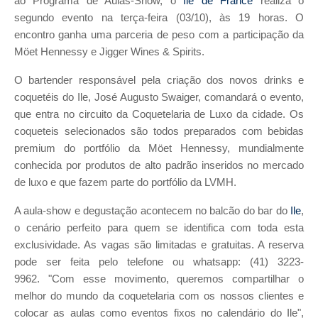
ao Programa de Aulas-Show, o
Ile de France
realiza o
segundo evento na terça-feira (03/10), às 19 horas. O
encontro ganha uma parceria de peso com a participação da
Möet Hennessy e Jigger Wines & Spirits.
O bartender responsável pela criação dos novos drinks e
coquetéis do Ile, José Augusto Swaiger, comandará o evento,
que entra no circuito da Coquetelaria de Luxo da cidade. Os
coqueteis selecionados são todos preparados com bebidas
premium do portfólio da Möet Hennessy, mundialmente
conhecida por produtos de alto padrão inseridos no mercado
de luxo e que fazem parte do portfólio da LVMH.
A aula-show e degustação acontecem no balcão do bar do
Ile
,
o cenário perfeito para quem se identifica com toda esta
exclusividade. As vagas são limitadas e gratuitas. A reserva
pode ser feita pelo telefone ou whatsapp: (41) 3223-
9962. "Com esse movimento, queremos compartilhar o
melhor do mundo da coquetelaria com os nossos clientes e
colocar as aulas como eventos fixos no calendário do Ile",