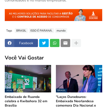
comunidades e no mundo empresarial.
Tags
BRASIL
ISSO É PARANÁ.
mundo
Facebook
Você Vai Gostar
2026
BRASIL
Embaixada de Ruanda
"Laços Duradouros:
celebra o Kwibohora 32 em
Embaixada Neerlandesa
Brasília
comemora Dia Nacional e