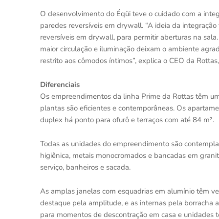
O desenvolvimento do Éqüi teve o cuidado com a int
paredes reversíveis em drywall. “A ideia da integraçã
reversíveis em drywall, para permitir aberturas na sala
maior circulação e iluminação deixam o ambiente agrad
restrito aos cômodos íntimos”, explica o CEO da Rott
Diferenciais
Os empreendimentos da linha Prime da Rottas têm uma
plantas são eficientes e contemporâneas. Os apartame
duplex há ponto para ofurô e terraços com até 84 m².
Todas as unidades do empreendimento são contemplad
higiênica, metais monocromados e bancadas em granito
serviço, banheiros e sacada.
As amplas janelas com esquadrias em alumínio têm v
destaque pela amplitude, e as internas pela borracha
para momentos de descontração em casa e unidades t