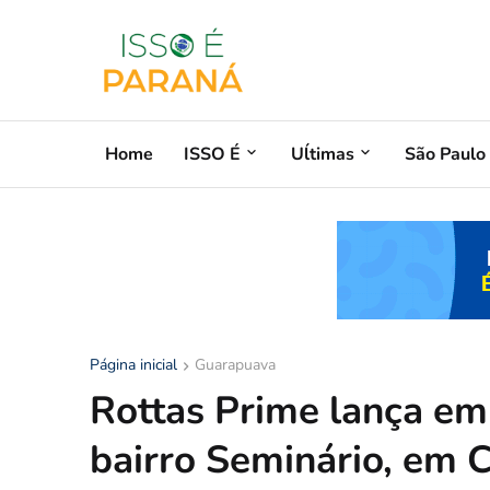
Home
ISSO É
Uĺtimas
São Paulo
Página inicial
Guarapuava
Rottas Prime lança e
bairro Seminário, em C