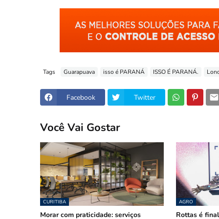
Tags
Guarapuava
isso é PARANÁ
ISSO É PARANÁ.
Lond
Facebook
Twitter
Você Vai Gostar
CURITIBA
AGRO
Morar com praticidade: serviços
Rottas é fina