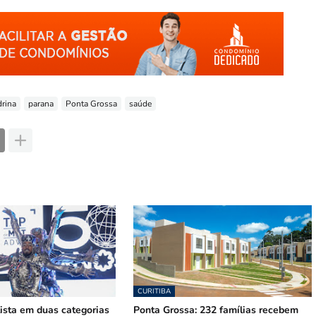
rina
parana
Ponta Grossa
saúde
CURITIBA
lista em duas categorias
Ponta Grossa: 232 famílias recebem