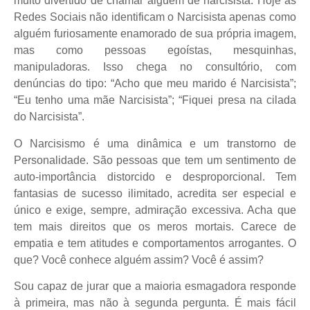
muito divertido de chamar alguém de narcisista. Hoje as
Redes Sociais não identificam o Narcisista apenas como
alguém furiosamente enamorado de sua própria imagem,
mas como pessoas egoístas, mesquinhas,
manipuladoras. Isso chega no consultório, com
denúncias do tipo: “Acho que meu marido é Narcisista”;
“Eu tenho uma mãe Narcisista”; “Fiquei presa na cilada
do Narcisista”.
O Narcisismo é uma dinâmica e um transtorno de
Personalidade. São pessoas que tem um sentimento de
auto-importância distorcido e desproporcional. Tem
fantasias de sucesso ilimitado, acredita ser especial e
único e exige, sempre, admiração excessiva. Acha que
tem mais direitos que os meros mortais. Carece de
empatia e tem atitudes e comportamentos arrogantes. O
que? Você conhece alguém assim? Você é assim?
Sou capaz de jurar que a maioria esmagadora responde
à primeira, mas não à segunda pergunta. É mais fácil