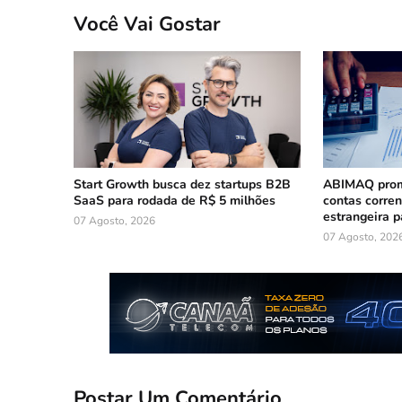
Você Vai Gostar
Start Growth busca dez startups B2B
ABIMAQ prom
SaaS para rodada de R$ 5 milhões
contas corre
estrangeira p
07 Agosto, 2026
07 Agosto, 202
Postar Um Comentário