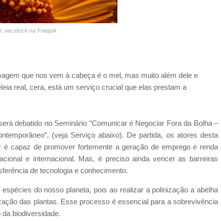
: vecstock no Freepik
magem que nos vem à cabeça é o mel, mas muito além dele e
eia real, cera, está um serviço crucial que elas prestam a
 será debatido no Seminário “Comunicar é Negociar Fora da Bolha –
temporâneo”, (veja Serviço abaixo). De partida, os atores desta
or é capaz de promover fortemente a geração de emprego e renda
cional e internacional. Mas, é preciso ainda vencer as barreiras
sferência de tecnologia e conhecimento.
 espécies do nosso planeta, pois ao realizar a polinização a abelha
ização das plantas. Esse processo é essencial para a sobrevivência
 da biodiversidade.