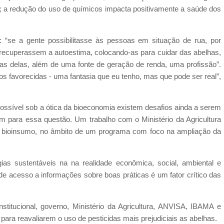
); a redução do uso de químicos impacta positivamente a saúde dos
 “se a gente possibilitasse às pessoas em situação de rua, por
ecuperassem a autoestima, colocando-as para cuidar das abelhas,
s delas, além de uma fonte de geração de renda, uma profissão”.
 favorecidas - uma fantasia que eu tenho, mas que pode ser real”,
possível sob a ótica da bioeconomia existem desafios ainda a serem
em para essa questão. Um trabalho com o Ministério da Agricultura
m bioinsumo, no âmbito de um programa com foco na ampliação da
as sustentáveis na na realidade econômica, social, ambiental e
a de acesso a informações sobre boas práticas é um fator crítico das
stitucional, governo, Ministério da Agricultura, ANVISA, IBAMA e
para reavaliarem o uso de pesticidas mais prejudiciais as abelhas.