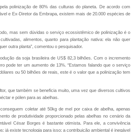
ela polinização de 80% das culturas do planeta. De acordo com
ável e Ex-Diretor da Embrapa, existem mais de 20.000 espécies de
do, mas sem dúvidas o serviço ecossistêmico de polinização é o
 cultivadas, alimentos, quanto para plantação nativa: ela não quer
lquer outra planta”, comentou o pesquisador.
rodução da soja brasileira de US$ 82,3 bilhões. Com o incremento
mero pode ter um aumento de 13%. “Estamos falando que o serviço
ólares ou 50 bilhões de reais, este é o valor que a polinização tem
ultor, que também se beneficia muito, uma vez que diversos cultivos
éctar e pólen para as abelhas.
 conseguem coletar até 50kg de mel por caixa de abelha, apenas
ento de produtividade proporcionado pelas abelhas no cenário da
entável César Borges é bastante otimista. Para ele, a convivência
 já existe tecnologia para isso; a contribuição ambiental é inegável