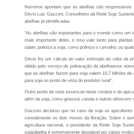
Números apontam que as abelhas são responsáveis p
Décio Luiz Gazzoni, Conselheiro da Rede Soja Sustent
abelhas já identificadas.
“As abelhas são importantes para o mundo como um to
mais importante deles, e isso vale tanto para plantas
saber, poliniza a soja, como poliniza o carvalho, ou qua
Décio fez um cálculo do valor estimado do valor da p
obtido pelo serviço de polinização da abelhaesse nú
que as abelhas fazem para soja valem 10,7 bilhões de d
para soja no ponto de vista do produtor rural”.
Outro ponto de vista essencial neste cenário é do apic
além da soja, como girassol, canola e outros oferecem n
Gazzoni declarou que no caso da soja os apicultores
considerando os dois meses da floração. Sobre o aum
agricultura nacional, o presidente da Rede Soja Sust
soja/abelha é extremamente desejável por vários motivos: