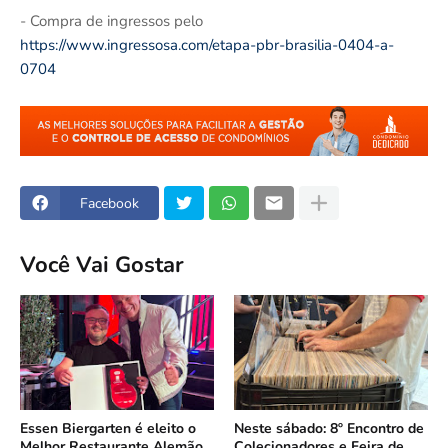
- Compra de ingressos pelo
https://www.ingressosa.com/etapa-pbr-brasilia-0404-a-
0704
Facebook
Você Vai Gostar
Essen Biergarten é eleito o
Neste sábado: 8º Encontro de
Melhor Restaurante Alemão
Colecionadores e Feira de