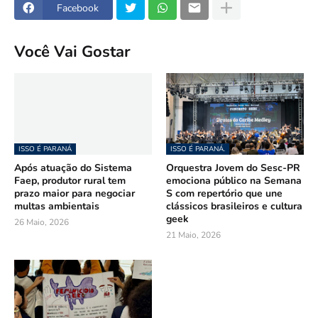
Facebook
Você Vai Gostar
ISSO É PARANÁ
ISSO É PARANÁ.
Após atuação do Sistema
Orquestra Jovem do Sesc-PR
Faep, produtor rural tem
emociona público na Semana
prazo maior para negociar
S com repertório que une
multas ambientais
clássicos brasileiros e cultura
geek
26 Maio, 2026
21 Maio, 2026