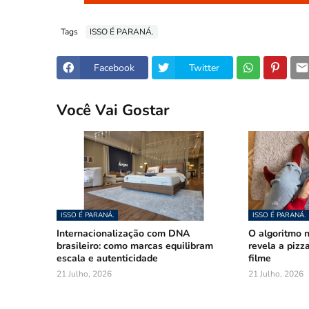
Tags
ISSO É PARANÁ.
Facebook
Twitter
Você Vai Gostar
ISSO É PARANÁ.
ISSO É PARANÁ.
Internacionalização com DNA
O algoritmo n
brasileiro: como marcas equilibram
revela a pizz
escala e autenticidade
filme
21 Julho, 2026
21 Julho, 2026