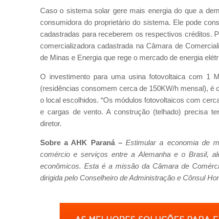
Caso o sistema solar gere mais energia do que a dem
consumidora do proprietário do sistema. Ele pode co
cadastradas para receberem os respectivos créditos. 
comercializadora cadastrada na Câmara de Comerciali
de Minas e Energia que rege o mercado de energia elétri
O investimento para uma usina fotovoltaica com 1 
(residências consomem cerca de 150KW/h mensal), é de
o local escolhidos. “Os módulos fotovoltaicos com ce
e cargas de vento. A construção (telhado) precisa t
diretor.
Sobre a AHK Paraná –
Estimular a economia de m
comércio e serviços entre a Alemanha e o Brasil, a
econômicos. Esta é a missão da Câmara de Comércio 
dirigida pelo Conselheiro de Administração e Cônsul Hon