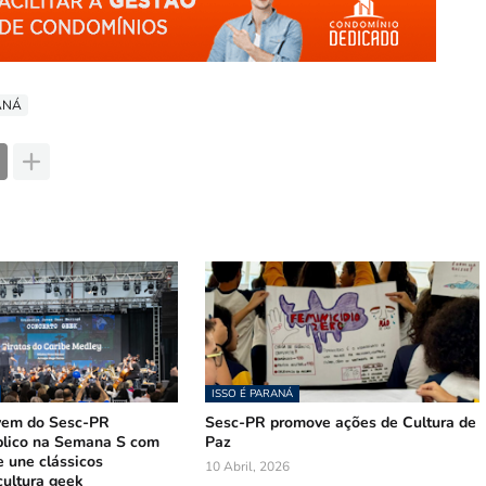
RANÁ
ISSO É PARANÁ
vem do Sesc-PR
Sesc-PR promove ações de Cultura de
lico na Semana S com
Paz
e une clássicos
10 Abril, 2026
 cultura geek