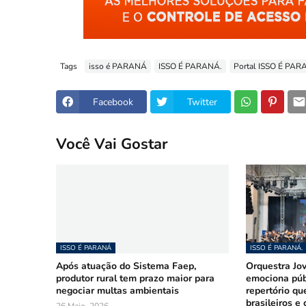
Tags
isso é PARANÁ
ISSO É PARANÁ.
Portal ISSO É PA
Facebook
Twitter
Você Vai Gostar
ISSO É PARANÁ
ISSO É PARANÁ.
Após atuação do Sistema Faep,
Orquestra Jo
produtor rural tem prazo maior para
emociona púb
negociar multas ambientais
repertório qu
brasileiros e