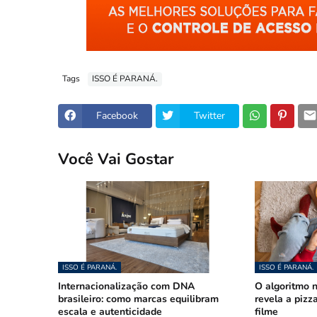
Tags
ISSO É PARANÁ.
Facebook
Twitter
Você Vai Gostar
ISSO É PARANÁ.
ISSO É PARANÁ.
Internacionalização com DNA
O algoritmo n
brasileiro: como marcas equilibram
revela a pizz
escala e autenticidade
filme