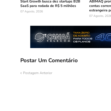
Start Growth busca dez startups B2B
ABIMAQ prom
SaaS para rodada de R$ 5 milhões
contas corre
estrangeira p
07 Agosto, 2026
07 Agosto, 202
Postar Um Comentário
Postagem Anterior