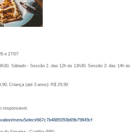
 26 e 27/07
13h30. Sábado - Sessão 1: das 12h às 13h30. Sessão 2: das 14h às
,90. Criança (até 3 anos): R$ 29,90
o responsável.
servation/menuSelect/667c7b4889393b69b79849cf
 do Siqueira - Curitiba (PR)