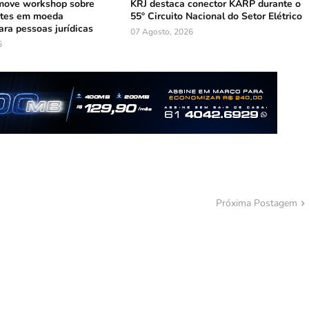
ove workshop sobre
KRJ destaca conector KARP durante o
ntes em moeda
55º Circuito Nacional do Setor Elétrico
ara pessoas jurídicas
07 Agosto, 2026
6
Próxima Postagem