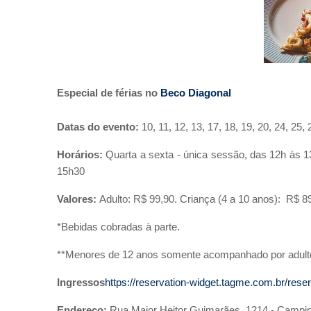
Especial de férias no
Beco Diagonal
Datas do evento:
10, 11, 12, 13, 17, 18, 19, 20, 24, 25,
Horários:
Quarta a sexta - única sessão, das 12h às 
15h30
Valores:
Adulto: R$ 99,90. Criança (4 a 10 anos): R$ 89
*Bebidas cobradas à parte.
**Menores de 12 anos somente acompanhado por adult
Ingressos
https://reservation-widget.tagme.com.br/re
Endereço:
Rua Major Heitor Guimarães, 1214 - Campina