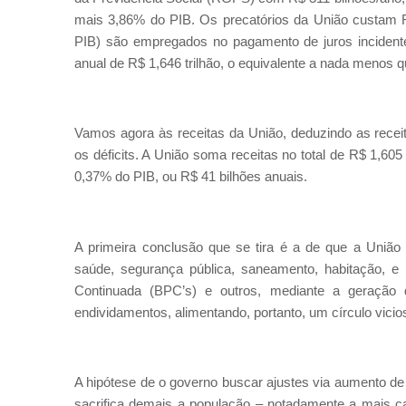
mais 3,86% do PIB. Os precatórios da União custam R
PIB) são empregados no pagamento de juros incident
anual de R$ 1,646 trilhão, o equivalente a nada menos 
Vamos agora às receitas da União, deduzindo as recei
os déficits. A União soma receitas no total de R$ 1,605 
0,37% do PIB, ou R$ 41 bilhões anuais.
A primeira conclusão que se tira é a de que a União
saúde, segurança pública, saneamento, habitação, e
Continuada (BPC’s) e outros, mediante a geração d
endividamentos, alimentando, portanto, um círculo vicios
A hipótese de o governo buscar ajustes via aumento de 
sacrifica demais a população – notadamente a mais ca