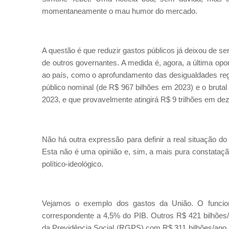
momentaneamente o mau humor do mercado.
A questão é que reduzir gastos públicos já deixou de s
de outros governantes. A medida é, agora, a última opor
ao país, como o aprofundamento das desigualdades regio
público nominal (de R$ 967 bilhões em 2023) e o brutal
2023, e que provavelmente atingirá R$ 9 trilhões em d
Não há outra expressão para definir a real situação do
Esta não é uma opinião e, sim, a mais pura constatação
político-ideológico.
Vejamos o exemplo dos gastos da União. O funcion
correspondente a 4,5% do PIB. Outros R$ 421 bilhões/a
da Previdência Social (RGPS) com R$ 311 bilhões/ano, 