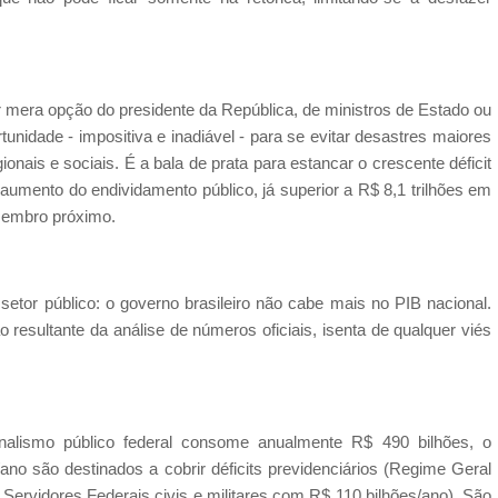
er mera opção do presidente da República, de ministros de Estado ou
tunidade - impositiva e inadiável - para se evitar desastres maiores
nais e sociais. É a bala de prata para estancar o crescente déficit
 aumento do endividamento público, já superior a R$ 8,1 trilhões em
ezembro próximo.
 setor público: o governo brasileiro não cabe mais no PIB nacional.
 resultante da análise de números oficiais, isenta de qualquer viés
alismo público federal consome anualmente R$ 490 bilhões, o
no são destinados a cobrir déficits previdenciários (Regime Geral
Servidores Federais civis e militares com R$ 110 bilhões/ano). São