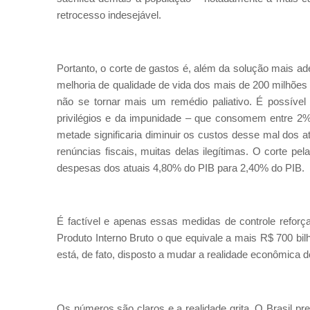
retrocesso indesejável.
Portanto, o corte de gastos é, além da solução mais ad
melhoria de qualidade de vida dos mais de 200 milhões d
não se tornar mais um remédio paliativo. É possível
privilégios e da impunidade – que consomem entre 2%
metade significaria diminuir os custos desse mal dos a
renúncias fiscais, muitas delas ilegítimas. O corte pe
despesas dos atuais 4,80% do PIB para 2,40% do PIB.
É factível e apenas essas medidas de controle refor
Produto Interno Bruto o que equivale a mais R$ 700 bi
está, de fato, disposto a mudar a realidade econômica d
Os números são claros e a realidade grita. O Brasil pre