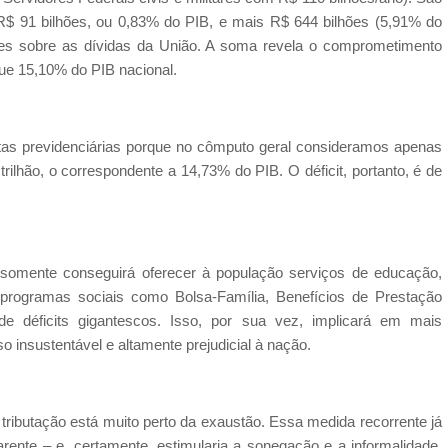
$ 91 bilhões, ou 0,83% do PIB, e mais R$ 644 bilhões (5,91% do
es sobre as dívidas da União. A soma revela o comprometimento
que 15,10% do PIB nacional.
tas previdenciárias porque no cômputo geral consideramos apenas
trilhão, o correspondente a 14,73% do PIB. O déficit, portanto, é de
 somente conseguirá oferecer à população serviços de educação,
 programas sociais como Bolsa-Família, Benefícios de Prestação
e déficits gigantescos. Isso, por sua vez, implicará em mais
o insustentável e altamente prejudicial à nação.
tributação está muito perto da exaustão. Essa medida recorrente já
rente – e, certamente, estimularia a sonegação e a informalidade,