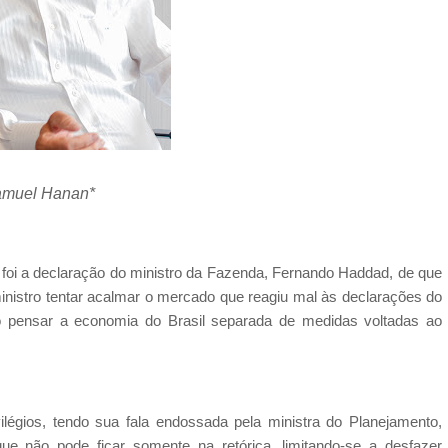
muel Hanan*
oi a declaração do ministro da Fazenda, Fernando Haddad, de que
inistro tentar acalmar o mercado que reagiu mal às declarações do
não pensar a economia do Brasil separada de medidas voltadas ao
ilégios, tendo sua fala endossada pela ministra do Planejamento,
e não pode ficar somente na retórica, limitando-se a desfazer