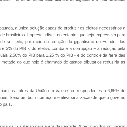
equada, a única solução capaz de produzir os efeitos necessários a
e brasileiros. Imprescindível, no entanto, que seja expressivo para
 de ser feito, por meio da redução do gigantismo do Estado, dos
 e 3% do PIB -, do efetivo combate à corrupção – a redução pela
tuais 2,50% do PIB para 1,25 % do PIB - e do controle da farra das
la metade do que hoje é chamado de gastos tributários reduziria as
çariam os cofres da União em valores correspondentes a 6,65% do
lhões. Seria um bom começo e efetiva sinalização de que o governo
o país.
cisa sair da ilusão para a era da verdade. A redução dos privilégios