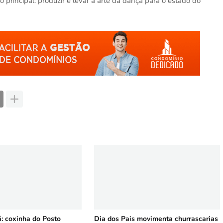
principal: produzir e levar a arte da dança para o estado do
 coxinha do Posto
Dia dos Pais movimenta churrascarias