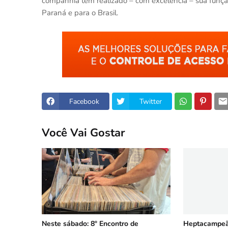
companhia tem realizado – com excelência – sua função 
Paraná e para o Brasil.
Facebook
Twitter
Você Vai Gostar
Neste sábado: 8º Encontro de
Heptacampeã: