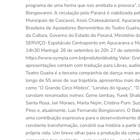
programa de uma forma que nos arrebata e provoca”, de
Bongiovanni. A circulação pelo Paraná é viabilizada pel
Municipais de Cascavel, Assis Chateaubriand, Apucaran
Brasileira de Apoiadores Beneméritos do Teatro Guaíra,
da Cultura, Governo do Estado do Paraná, Ministério da
SERVIÇO: Espetáculo Contraponto em Apucarana e Ma
14h30 Maringá: 26 de setembro às 20h 27 de setembr
https://www.sympla.com.br/produtor/ababtg Valor: Gratu
apresentações contam com tradução para Libras, audiod
Teatro Guaíra é a terceira companhia de dança mais an
longo de 55 anos de sua trajetória, apresentou mais de 
como “O Grande Circo Místico”, “Lendas do Iguaçu”, “O
constam renomados nomes: Ceme Jambay, Yurek Shabelew
Santa Rosa, Jair Moraes, Marta Nejm, Cristina Purri. Su
Pires e, atualmente, Luiz Fernando Bongiovanni. O Bal
uma contribuição expressiva para o desenvolvimento d
constante transformação, constrói sua história a parti
própria vida. Um breve olhar para a produção da comp