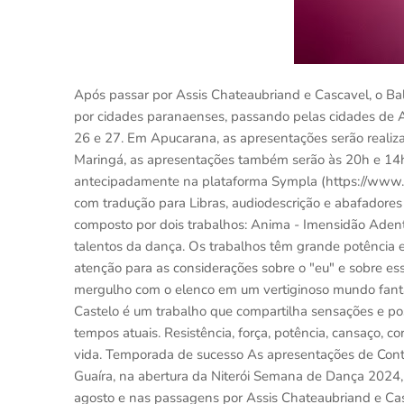
Após passar por Assis Chateaubriand e Cascavel, o Ba
por cidades paranaenses, passando pelas cidades de 
26 e 27. Em Apucarana, as apresentações serão realiz
Maringá, as apresentações também serão às 20h e 14h
antecipadamente na plataforma Sympla (https://www.s
com tradução para Libras, audiodescrição e abafadore
composto por dois trabalhos: Anima - Imensidão Adentro
talentos da dança. Os trabalhos têm grande potência es
atenção para as considerações sobre o "eu" e sobre es
mergulho com o elenco em um vertiginoso mundo fantá
Castelo é um trabalho que compartilha sensações e pos
tempos atuais. Resistência, força, potência, cansaço, c
vida. Temporada de sucesso As apresentações de Cont
Guaíra, na abertura da Niterói Semana de Dança 2024
agosto e nas passagens por Assis Chateaubriand e Cas