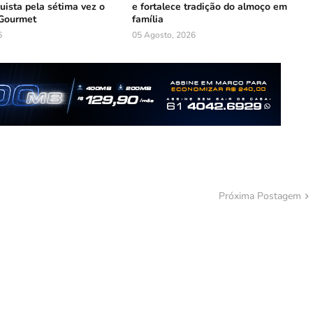
uista pela sétima vez o
e fortalece tradição do almoço em
Gourmet
família
6
05 Agosto, 2026
Próxima Postagem