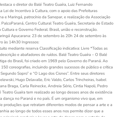
staca o diretor do Balé Teatro Guaíra, Luiz Fernando
a Lei de Incentivo à Cultura, com o apoio das Prefeituras
a e Maringá, patrocínio da Sanepar, e realização da Associação
 PalcoParaná, Centro Cultural Teatro Guaíra, Secretaria de Estado
 Cultura e Governo Federal: Brasil, união e reconstrução.
ringá Apucarana: 23 de setembro às 20h 24 de setembro às
o às 14h30 Ingressos:
ito mediante reserva Classificação indicativa: Livre *Todas as
escrição e abafadores de ruídos. Balé Teatro Guaíra – O Balé
tiga do Brasil, foi criado em 1969 pelo Governo do Paraná. Ao
150 coreografias, incluindo grandes sucessos de público e crítica
 Segundo Sopro” e “O Lago dos Cisnes”. Entre seus diretores
ski, Hugo Delavalle, Eric Valdo, Carlos Trincheiras, Isabel
zana Braga, Carla Reinecke, Andreia Sério, Cintia Napoli, Pedro
é Teatro Guaíra tem realizado ao longo desses anos de existência
a dança no Paraná e no país. É um organismo vivo que, em
r de produções que retratam diferentes modos de pensar a arte e a
anhia ao longo de todos esses anos nos permite dizer que a