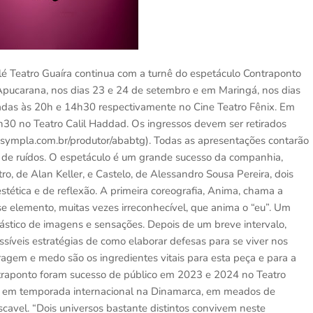
lé Teatro Guaíra continua com a turnê do espetáculo Contraponto
Apucarana, nos dias 23 e 24 de setembro e em Maringá, nos dias
adas às 20h e 14h30 respectivamente no Cine Teatro Fênix. Em
30 no Teatro Calil Haddad. Os ingressos devem ser retirados
ympla.com.br/produtor/ababtg). Todas as apresentações contarão
s de ruídos. O espetáculo é um grande sucesso da companhia,
, de Alan Keller, e Castelo, de Alessandro Sousa Pereira, dois
tética e de reflexão. A primeira coreografia, Anima, chama a
se elemento, muitas vezes irreconhecível, que anima o “eu”. Um
stico de imagens e sensações. Depois de um breve intervalo,
síveis estratégias de como elaborar defesas para se viver nos
oragem e medo são os ingredientes vitais para esta peça e para a
raponto foram sucesso de público em 2023 e 2024 no Teatro
, em temporada internacional na Dinamarca, em meados de
cavel. “Dois universos bastante distintos convivem neste