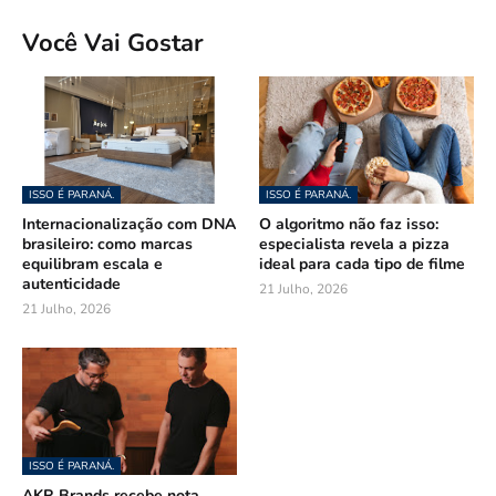
Você Vai Gostar
ISSO É PARANÁ.
ISSO É PARANÁ.
Internacionalização com DNA
O algoritmo não faz isso:
brasileiro: como marcas
especialista revela a pizza
equilibram escala e
ideal para cada tipo de filme
autenticidade
21 Julho, 2026
21 Julho, 2026
ISSO É PARANÁ.
AKR Brands recebe nota