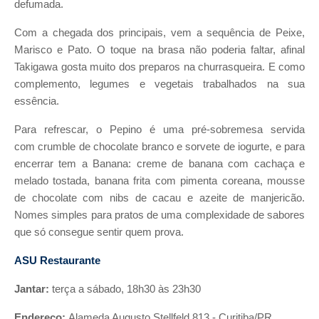
defumada.
Com a chegada dos principais, vem a sequência de Peixe,
Marisco e Pato. O toque na brasa não poderia faltar, afinal
Takigawa gosta muito dos preparos na churrasqueira. E como
complemento, legumes e vegetais trabalhados na sua
essência.
Para refrescar, o Pepino é uma pré-sobremesa servida
com crumble de chocolate branco e sorvete de iogurte, e para
encerrar tem a Banana: creme de banana com cachaça e
melado tostada, banana frita com pimenta coreana, mousse
de chocolate com nibs de cacau e azeite de manjericão.
Nomes simples para pratos de uma complexidade de sabores
que só consegue sentir quem prova.
ASU Restaurante
Jantar:
terça a sábado, 18h30 às 23h30
Endereço:
Alameda Augusto Stellfeld 813 - Curitiba/PR