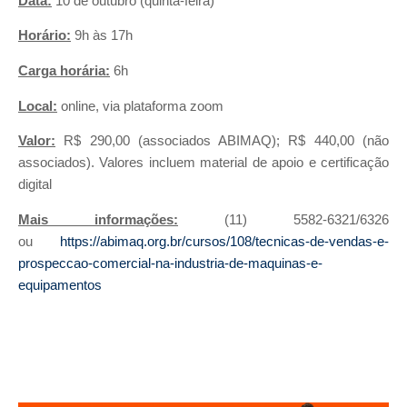
Data:
10 de outubro (quinta-feira)
Horário:
9h às 17h
Carga horária:
6h
Local:
online, via plataforma zoom
Valor:
R$ 290,00 (associados ABIMAQ); R$ 440,00 (não
associados). Valores incluem material de apoio e certificação
digital
Mais informações:
(11) 5582-6321/6326
ou
https://abimaq.org.br/cursos/108/tecnicas-de-vendas-e-
prospeccao-comercial-na-industria-de-maquinas-e-
equipamentos