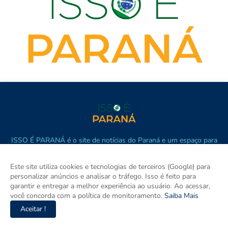
ISSO É PARANÁ é o site de notícias do Paraná e um espaço para
discutir o Paraná e o Brasil. Aqui tem informação de verdade com
imparcialidade. Os principais temas são política, cidades e
Este site utiliza cookies e tecnologias de terceiros (Google) para
empreendedorismo. DRT 0010556/DF.
personalizar anúncios e analisar o tráfego. Isso é feito para
garantir e entregar a melhor experiência ao usuário. Ao acessar,
você concorda com a política de monitoramento.
Saiba Mais
Aceitar !