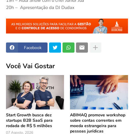
19h – Aula Show com o chef Junior Juá
20h – Apresentação da DJ Dudax
Facebook
Você Vai Gostar
Start Growth busca dez
ABIMAQ promove workshop
startups B2B SaaS para
sobre contas correntes em
rodada de R$ 5 milhões
moeda estrangeira para
pessoas jurídicas
07 Agosto, 2026