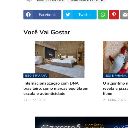
Facebook
Twitter
Você Vai Gostar
ISSO É PARANÁ.
ISSO É PARANÁ.
Internacionalização com DNA
O algoritmo n
brasileiro: como marcas equilibram
revela a pizz
escala e autenticidade
filme
21 Julho, 2026
21 Julho, 2026