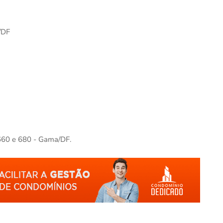
a/DF
, 660 e 680 - Gama/DF.