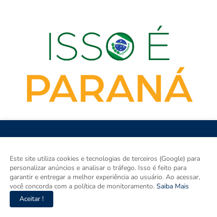
Este site utiliza cookies e tecnologias de terceiros (Google) para
personalizar anúncios e analisar o tráfego. Isso é feito para
ISSO É PARANÁ é o site de notícias do Paraná e um espaço para
garantir e entregar a melhor experiência ao usuário. Ao acessar,
discutir o Paraná e o Brasil. Aqui tem informação de verdade com
você concorda com a política de monitoramento.
Saiba Mais
imparcialidade. Os principais temas são política, cidades e
Aceitar !
empreendedorismo. DRT 0010556/DF.