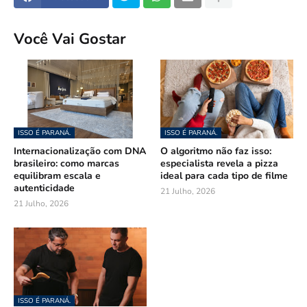
Você Vai Gostar
ISSO É PARANÁ.
ISSO É PARANÁ.
Internacionalização com DNA
O algoritmo não faz isso:
brasileiro: como marcas
especialista revela a pizza
equilibram escala e
ideal para cada tipo de filme
autenticidade
21 Julho, 2026
21 Julho, 2026
ISSO É PARANÁ.