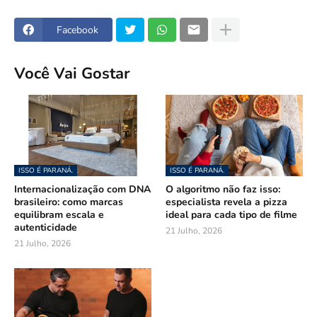
Facebook
Você Vai Gostar
ISSO É PARANÁ.
ISSO É PARANÁ.
Internacionalização com DNA
O algoritmo não faz isso:
brasileiro: como marcas
especialista revela a pizza
equilibram escala e
ideal para cada tipo de filme
autenticidade
21 Julho, 2026
21 Julho, 2026