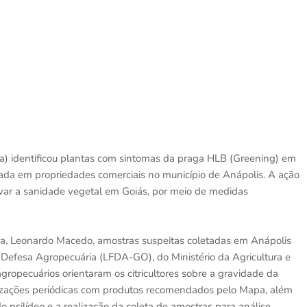
) identificou plantas com sintomas da praga HLB (Greening) em
ada em propriedades comerciais no município de Anápolis. A ação
rvar a sanidade vegetal em Goiás, por meio de medidas
a, Leonardo Macedo, amostras suspeitas coletadas em Anápolis
 Defesa Agropecuária (LFDA-GO), do Ministério da Agricultura e
agropecuários orientaram os citricultores sobre a gravidade da
rizações periódicas com produtos recomendados pelo Mapa, além
 psilídeo e a realização da coleta de amostras para análise