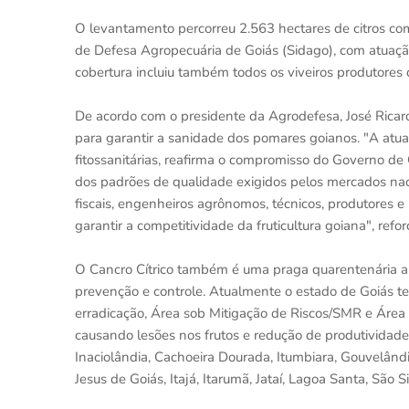
O levantamento percorreu 2.563 hectares de citros co
de Defesa Agropecuária de Goiás (Sidago), com atuaçã
cobertura incluiu também todos os viveiros produtores
De acordo com o presidente da Agrodefesa, José Ricar
para garantir a sanidade dos pomares goianos. "A atu
fitossanitárias, reafirma o compromisso do Governo de
dos padrões de qualidade exigidos pelos mercados nacio
fiscais, engenheiros agrônomos, técnicos, produtores e
garantir a competitividade da fruticultura goiana", refor
O Cancro Cítrico também é uma praga quarentenária a
prevenção e controle. Atualmente o estado de Goiás tem 
erradicação, Área sob Mitigação de Riscos/SMR e Área 
causando lesões nos frutos e redução de produtividade.
Inaciolândia, Cachoeira Dourada, Itumbiara, Gouvelândia
Jesus de Goiás, Itajá, Itarumã, Jataí, Lagoa Santa, São