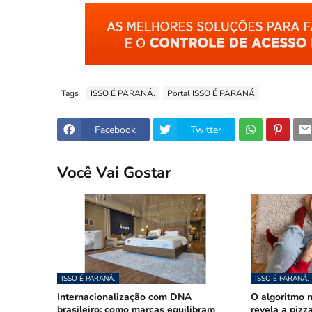
Tags
ISSO É PARANÁ.
Portal ISSO É PARANÁ
Facebook
Twitter
Você Vai Gostar
ISSO É PARANÁ.
ISSO É PARANÁ.
Internacionalização com DNA
O algoritmo n
brasileiro: como marcas equilibram
revela a pizz