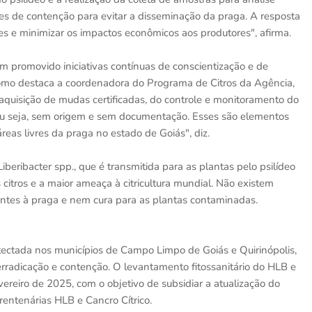
ções de contenção para evitar a disseminação da praga. A resposta
es e minimizar os impactos econômicos aos produtores", afirma.
 promovido iniciativas contínuas de conscientização e de
, como destaca a coordenadora do Programa de Citros da Agência,
quisição de mudas certificadas, do controle e monitoramento do
 ou seja, sem origem e sem documentação. Esses são elementos
reas livres da praga no estado de Goiás", diz.
eribacter spp., que é transmitida para as plantas pelo psilídeo
 citros e a maior ameaça à citricultura mundial. Não existem
entes à praga e nem cura para as plantas contaminadas.
tectada nos municípios de Campo Limpo de Goiás e Quirinópolis,
erradicação e contenção. O levantamento fitossanitário do HLB e
vereiro de 2025, com o objetivo de subsidiar a atualização do
rentenárias HLB e Cancro Cítrico.