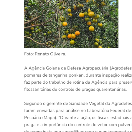
Foto: Renato Oliveira.
A Agência Goiana de Defesa Agropecuária (Agrodefesa
pomares de tangerina ponkan, durante inspeção realiz
faz parte do trabalho de rotina da Agência para prese
fitossanitárias de controle de pragas quarentenárias.
Segundo o gerente de Sanidade Vegetal da Agrodefes
foram enviadas para análise no Laboratório Federal de
Pecuária (Mapa). "Durante a ação, os fiscais estaduais 
praga e a importância do controle do vetor com pulve
de terem instalado armadilhas para o monitoramento do