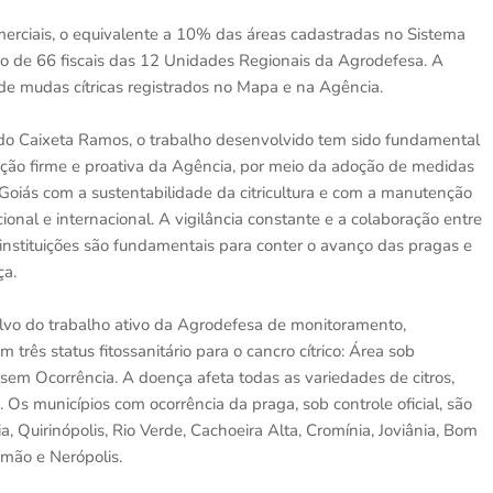
merciais, o equivalente a 10% das áreas cadastradas no Sistema
o de 66 fiscais das 12 Unidades Regionais da Agrodefesa. A
 de mudas cítricas registrados no Mapa e na Agência.
do Caixeta Ramos, o trabalho desenvolvido tem sido fundamental
ação firme e proativa da Agência, por meio da adoção de medidas
 Goiás com a sustentabilidade da citricultura e com a manutenção
nal e internacional. A vigilância constante e a colaboração entre
 instituições são fundamentais para conter o avanço das pragas e
ça.
lvo do trabalho ativo da Agrodefesa de monitoramento,
três status fitossanitário para o cancro cítrico: Área sob
sem Ocorrência. A doença afeta todas as variedades de citros,
 Os municípios com ocorrência da praga, sob controle oficial, são
, Quirinópolis, Rio Verde, Cachoeira Alta, Cromínia, Joviânia, Bom
 Simão e Nerópolis.