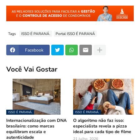
Tags
ISSO É PARANÁ.
Portal ISSO É PARANÁ
Facebook
Você Vai Gostar
ISSO É PARANÁ.
ISSO É PARANÁ.
Internacionalização com DNA
O algoritmo não faz isso:
brasileiro: como marcas
especialista revela a pizza
equilibram escala e
ideal para cada tipo de filme
autenticidade
21 Julho, 2026