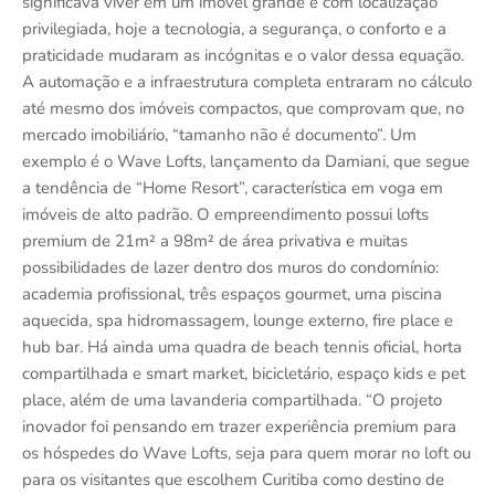
significava viver em um imóvel grande e com localização
privilegiada, hoje a tecnologia, a segurança, o conforto e a
praticidade mudaram as incógnitas e o valor dessa equação.
A automação e a infraestrutura completa entraram no cálculo
até mesmo dos imóveis compactos, que comprovam que, no
mercado imobiliário, “tamanho não é documento”. Um
exemplo é o Wave Lofts, lançamento da Damiani, que segue
a tendência de “Home Resort”, característica em voga em
imóveis de alto padrão. O empreendimento possui lofts
premium de 21m² a 98m² de área privativa e muitas
possibilidades de lazer dentro dos muros do condomínio:
academia profissional, três espaços gourmet, uma piscina
aquecida, spa hidromassagem, lounge externo, fire place e
hub bar. Há ainda uma quadra de beach tennis oficial, horta
compartilhada e smart market, bicicletário, espaço kids e pet
place, além de uma lavanderia compartilhada. “O projeto
inovador foi pensando em trazer experiência premium para
os hóspedes do Wave Lofts, seja para quem morar no loft ou
para os visitantes que escolhem Curitiba como destino de