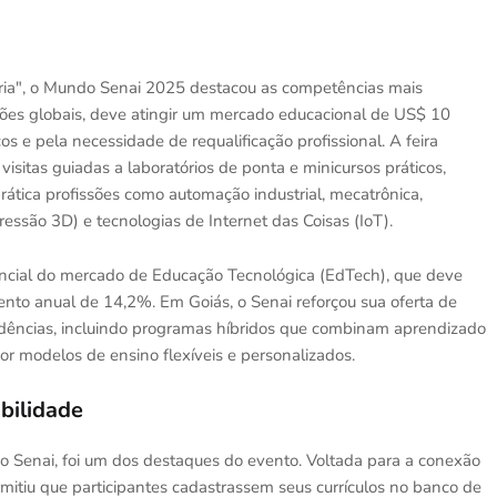
ria", o Mundo Senai 2025 destacou as competências mais
ções globais, deve atingir um mercado educacional de US$ 10
s e pela necessidade de requalificação profissional. A feira
visitas guiadas a laboratórios de ponta e minicursos práticos,
ática profissões como automação industrial, mecatrônica,
essão 3D) e tecnologias de Internet das Coisas (IoT).
ncial do mercado de Educação Tecnológica (EdTech), que deve
nto anual de 14,2%. Em Goiás, o Senai reforçou sua oferta de
endências, incluindo programas híbridos que combinam aprendizado
r modelos de ensino flexíveis e personalizados.
bilidade
o Senai, foi um dos destaques do evento. Voltada para a conexão
ermitiu que participantes cadastrassem seus currículos no banco de