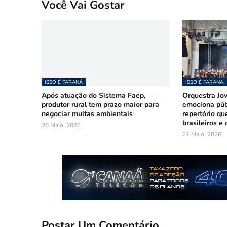
Você Vai Gostar
ISSO É PARANÁ
ISSO É PARANÁ.
Após atuação do Sistema Faep,
Orquestra Jo
produtor rural tem prazo maior para
emociona púb
negociar multas ambientais
repertório qu
brasileiros e
26 Maio, 2026
21 Maio, 2026
Postar Um Comentário