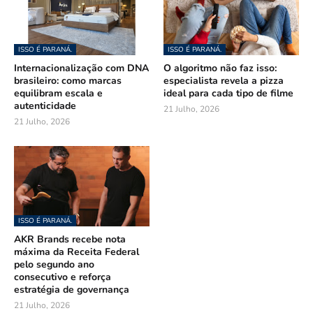
ISSO É PARANÁ.
ISSO É PARANÁ.
Internacionalização com DNA
O algoritmo não faz isso:
brasileiro: como marcas
especialista revela a pizza
equilibram escala e
ideal para cada tipo de filme
autenticidade
21 Julho, 2026
21 Julho, 2026
ISSO É PARANÁ.
AKR Brands recebe nota
máxima da Receita Federal
pelo segundo ano
consecutivo e reforça
estratégia de governança
21 Julho, 2026