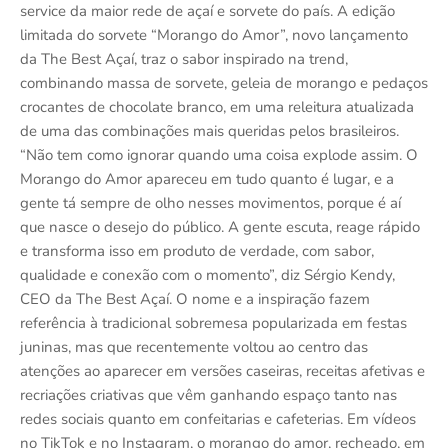
service da maior rede de açaí e sorvete do país. A edição
limitada do sorvete “Morango do Amor”, novo lançamento
da The Best Açaí, traz o sabor inspirado na trend,
combinando massa de sorvete, geleia de morango e pedaços
crocantes de chocolate branco, em uma releitura atualizada
de uma das combinações mais queridas pelos brasileiros.
“Não tem como ignorar quando uma coisa explode assim. O
Morango do Amor apareceu em tudo quanto é lugar, e a
gente tá sempre de olho nesses movimentos, porque é aí
que nasce o desejo do público. A gente escuta, reage rápido
e transforma isso em produto de verdade, com sabor,
qualidade e conexão com o momento”, diz Sérgio Kendy,
CEO da The Best Açaí. O nome e a inspiração fazem
referência à tradicional sobremesa popularizada em festas
juninas, mas que recentemente voltou ao centro das
atenções ao aparecer em versões caseiras, receitas afetivas e
recriações criativas que vêm ganhando espaço tanto nas
redes sociais quanto em confeitarias e cafeterias. Em vídeos
no TikTok e no Instagram, o morango do amor, recheado, em