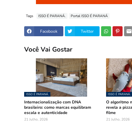
Tags
ISSO É PARANÁ.
Portal ISSO É PARANÁ
Facebook
Twitter
Você Vai Gostar
ISSO É PARANÁ.
ISSO É PARANÁ.
Internacionalização com DNA
O algoritmo n
brasileiro: como marcas equilibram
revela a pizz
escala e autenticidade
filme
21 Julho, 2026
21 Julho, 2026