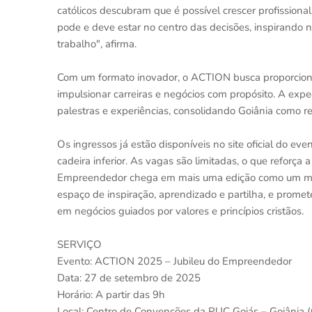
católicos descubram que é possível crescer profission
pode e deve estar no centro das decisões, inspirando 
trabalho", afirma.
Com um formato inovador, o ACTION busca proporcio
impulsionar carreiras e negócios com propósito. A expe
palestras e experiências, consolidando Goiânia como 
Os ingressos já estão disponíveis no site oficial do e
cadeira inferior. As vagas são limitadas, o que reforça
Empreendedor chega em mais uma edição como um mar
espaço de inspiração, aprendizado e partilha, e prome
em negócios guiados por valores e princípios cristãos.
SERVIÇO
Evento: ACTION 2025 – Jubileu do Empreendedor
Data: 27 de setembro de 2025
Horário: A partir das 9h
Local: Centro de Convenções da PUC Goiás – Goiânia 